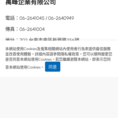
萬峰企業有限公司
電話：
06-2641045
06-2640949
傳真：
06-2641004
地址：
702 台南市南區新興路256號
本網站使用Cookies及蒐集相關網站內使用者行為來提供最佳服務
客服信箱：
wf2003@ms76.hinet.net
並改善使用體驗。詳細內容請參閱
隱私權政策
。您可以隨時變更您
是否同意本網站使用Cookies。若您繼續瀏覽本網站，即表示您同
同意
意本網站使用Cookies。
熱門印刷產品：
高黏珠光貼紙
、
冷藏冷凍貼紙
、
PVC貼紙
、
食品包裝貼紙
、
變動式序號貼紙
、
變動式QR CODE
、
刮刮卡
印刷小知識搶先看：
AI 文字轉外框
、
印刷出血
、
AI 圖片嵌入