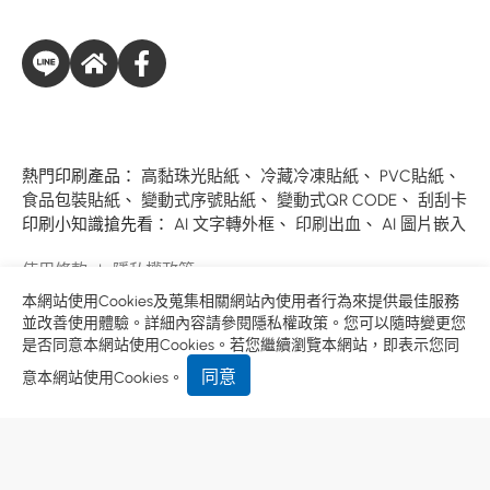
熱門印刷產品：
高黏珠光貼紙
、
冷藏冷凍貼紙
、
PVC貼紙
、
食品包裝貼紙
、
變動式序號貼紙
、
變動式QR CODE
、
刮刮卡
印刷小知識搶先看：
AI 文字轉外框
、
印刷出血
、
AI 圖片嵌入
使用條款
隱私權政策
Designed by
GTMC
Taiwan Products
B2BManufactures
本網站使用Cookies及蒐集相關網站內使用者行為來提供最佳服務
Market Prospects
並改善使用體驗。詳細內容請參閱
隱私權政策
。您可以隨時變更您
是否同意本網站使用Cookies。若您繼續瀏覽本網站，即表示您同
同意
意本網站使用Cookies。
Copyright © 萬峰企業有限公司.