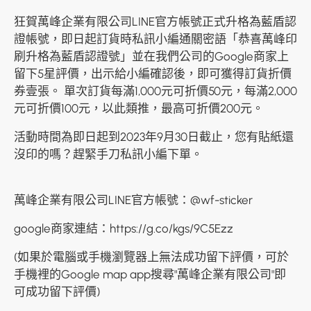
印刷知識
狂賀萬峰企業有限公司LINE官方帳號正式升格為藍盾認
證帳號，即日起訂貨時私訊小編通關密語「恭喜萬峰印
常見問題
刷升格為藍盾認證號」並在我們公司的Google商家上
留下5星評價，出示給小編確認後，即可獲得訂貨折價
最新消息
券壹張。 單次訂貨每滿1,000元可折價50元，每滿2,000
元可折價100元，以此類推，最高可折價200元。
聯絡我們
活動時間為即日起到2023年9月30日截止，您有貼紙還
沒印的嗎？趕緊手刀私訊小編下單。
萬峰企業有限公司LINE官方帳號：
@wf-sticker
google商家連結：
https://g.co/kgs/9C5Ezz
(如果於電腦或手機瀏覽器上無法成功留下評價，可於
手機裡的Google map app搜尋"萬峰企業有限公司"即
可成功留下評價)