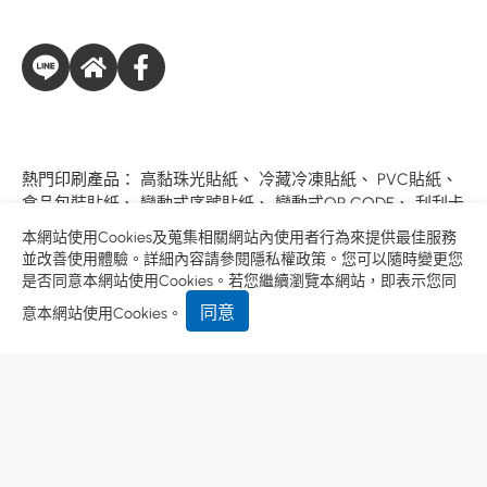
熱門印刷產品：
高黏珠光貼紙
、
冷藏冷凍貼紙
、
PVC貼紙
、
食品包裝貼紙
、
變動式序號貼紙
、
變動式QR CODE
、
刮刮卡
印刷小知識搶先看：
AI 文字轉外框
、
印刷出血
、
AI 圖片嵌入
本網站使用Cookies及蒐集相關網站內使用者行為來提供最佳服務
並改善使用體驗。詳細內容請參閱
隱私權政策
。您可以隨時變更您
使用條款
隱私權政策
是否同意本網站使用Cookies。若您繼續瀏覽本網站，即表示您同
Designed by
GTMC
Taiwan Products
B2BManufactures
同意
意本網站使用Cookies。
Market Prospects
Copyright © 萬峰企業有限公司.