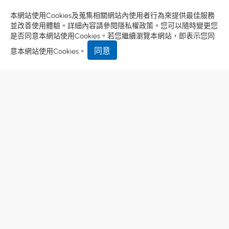
本網站使用Cookies及蒐集相關網站內使用者行為來提供最佳服務
並改善使用體驗。詳細內容請參閱
隱私權政策
。您可以隨時變更您
是否同意本網站使用Cookies。若您繼續瀏覽本網站，即表示您同
同意
意本網站使用Cookies。
熱門印刷產品：
高黏珠光貼紙
、
冷藏冷凍貼紙
、
PVC貼紙
、
食品包裝貼紙
、
變動式序號貼紙
、
變動式QR CODE
、
刮刮卡
印刷小知識搶先看：
AI 文字轉外框
、
印刷出血
、
AI 圖片嵌入
使用條款
隱私權政策
Designed by
GTMC
Taiwan Products
B2BManufactures
Market Prospects
Copyright © 萬峰企業有限公司.